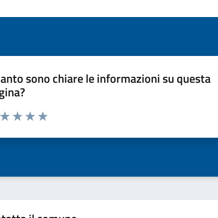
anto sono chiare le informazioni su questa
gina?
a da 1 a 5 stelle la pagina
ta 1 stelle su 5
Valuta 2 stelle su 5
Valuta 3 stelle su 5
Valuta 4 stelle su 5
Valuta 5 stelle su 5