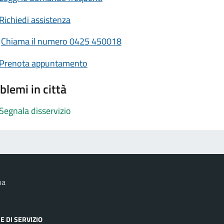
Richiedi assistenza
Chiama il numero 0425 450018
Prenota appuntamento
blemi in città
Segnala disservizio
na
E DI SERVIZIO