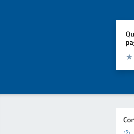
Qu
pa
Valut
Valu
Con