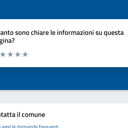
anto sono chiare le informazioni su questa
gina?
a da 1 a 5 stelle la pagina
ta 1 stelle su 5
Valuta 2 stelle su 5
Valuta 3 stelle su 5
Valuta 4 stelle su 5
Valuta 5 stelle su 5
tatta il comune
Leggi le domande frequenti