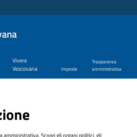
vana
Vivere
Trasparenza
Vescovana
Imposte
amministrativa
zione
 amministrativa. Scopri gli organi politici, gli